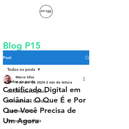
Blog P15
Post
Todos os posts
Marco Silva
Todos os posts
4 de set. de 2024
2 min de leitura
Certificado Digital em
Certificados Digitais
Goiânia: O Que É e Por
Softwares de Gestão
Que Você Precisa de
Sistema Online
Um Agora
Ferramentas Úteis