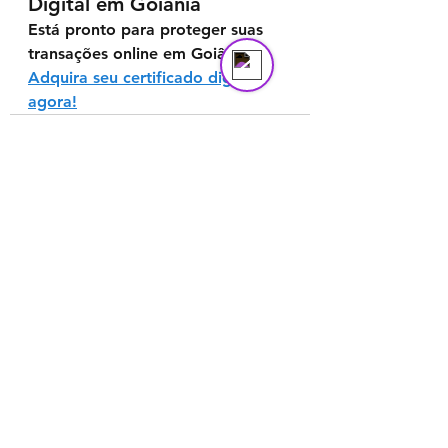
Digital em Goiânia
Está pronto para proteger suas 
transações online em Goiânia? 
Adquira seu certificado digital 
agora!
Ver tudo
Posts recentes