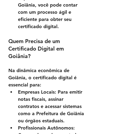
Goiânia, você pode contar 
com um processo ágil e 
eficiente para obter seu 
certificado digital.
Quem Precisa de um 
Certificado Digital em 
Goiânia?
Na dinâmica econômica de 
Your 14 days trial has
Goiânia, o certificado digital é 
expired.
essencial para:
The trial's over, but the show must go
Empresas Locais
: Para emitir 
on! 🎬 Upgrade now to keep your web
notas fiscais, assinar 
masterpiece in the spotlight.
contratos e acessar sistemas 
como a Prefeitura de Goiânia 
ou órgãos estaduais.
Profissionais Autônomos
: 