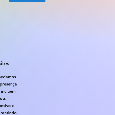
ites
spedamos
 presença
 incluem
ado,
nsivo e
rantindo