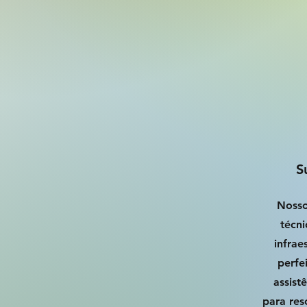
S
Nosso
técn
infrae
perfe
assist
para res