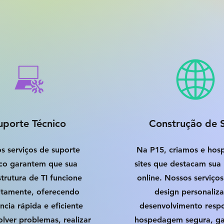
uporte Técnico
Construção de S
s serviços de suporte
Na P15, criamos e ho
ico garantem que sua
sites que destacam sua
strutura de TI funcione
online. Nossos serviços
itamente, oferecendo
design personaliz
ência rápida e eficiente
desenvolvimento respo
olver problemas, realizar
hospedagem segura, ga