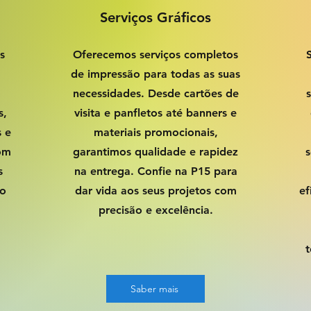
Serviços Gráficos
s
Oferecemos serviços completos
de impressão para todas as suas
necessidades. Desde cartões de
s,
visita e panfletos até banners e
s e
materiais promocionais,
com
garantimos qualidade e rapidez
s
s
na entrega. Confie na P15 para
ão
dar vida aos seus projetos com
ef
precisão e excelência.
t
Saber mais