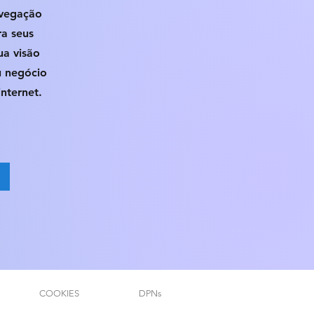
avegação
ra seus
ua visão
u negócio
nternet.
COOKIES
DPNs