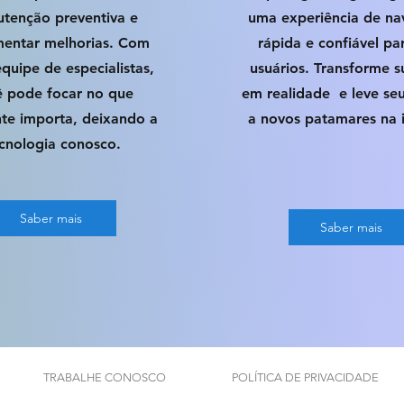
tenção preventiva e
uma experiência de n
entar melhorias. Com
rápida e confiável pa
quipe de especialistas,
usuários. Transforme s
ê pode focar no que
em realidade e leve se
te importa, deixando a
a novos patamares na i
cnologia conosco.
Saber mais
Saber mais
TRABALHE CONOSCO
POLÍTICA DE PRIVACIDADE