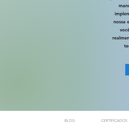
manu
implem
nossa e
voc
realmen
te
BLOG
CERTIFICADOS