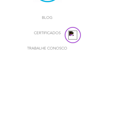
Send us a message
Online
BLOG
CERTIFICADOS
TRABALHE CONOSCO
POLÍTICA DE PRIVACIDADE
COOKIES
DPNs
©2023 P15 CONEXÃO E MARKETING LTDA