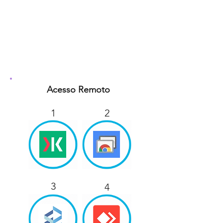
Powered by
InnoTech Apps
Acesso Remoto
1
2
3
4