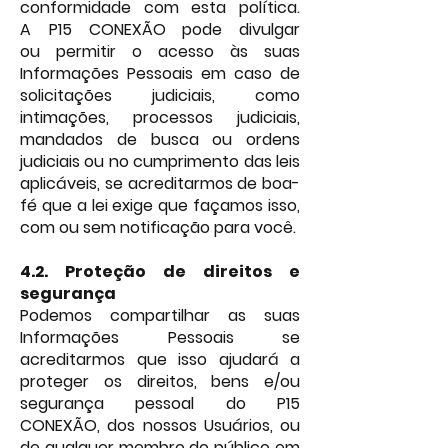
conformidade com esta política.
A
P
15 CONEXÃO pode divulgar
ou
permitir o acesso às suas
Informações Pessoais em caso de
solicitações judiciais, como
intimações, processos judiciais,
mandados de busca ou ordens
judiciais ou no cumprimento das leis
aplicáveis, se acreditarmos de boa-
fé que a lei exige que façamos isso,
com ou sem notificação para você.
4.2.
Proteção de direitos e
segurança
Podemos compartilhar as suas
Informações Pessoais se
Your 14 days trial has
acreditarmos que isso ajudará a
expired.
proteger os direitos, bens e/ou
The trial's over, but the show must go
segurança pessoal do P15
on! 🎬 Upgrade now to keep your web
CONEXÃO, dos nossos Usuários, ou
masterpiece in the spotlight.
de qualquer membro do público em