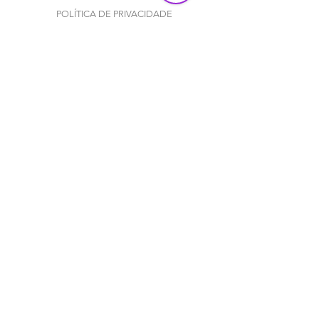
POLÍTICA DE PRIVACIDADE
COOKIES
DPNs
©2023 P15 CONEXÃO E MARKETING LTDA
(62) 3920-2382
|
(62) 99220-4223