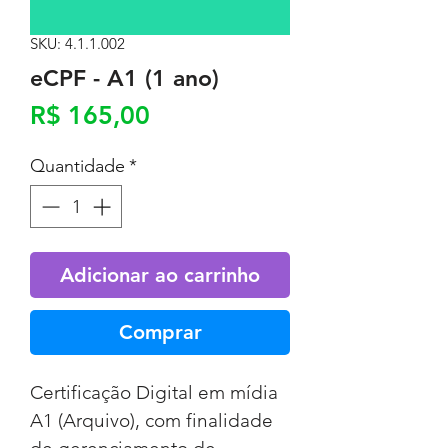
SKU: 4.1.1.002
Powered by
InnoTech Apps
eCPF - A1 (1 ano)
Preço
R$ 165,00
Quantidade
*
Adicionar ao carrinho
Comprar
Certificação Digital em mídia 
A1 (Arquivo), com finalidade 
Your 14 days trial has