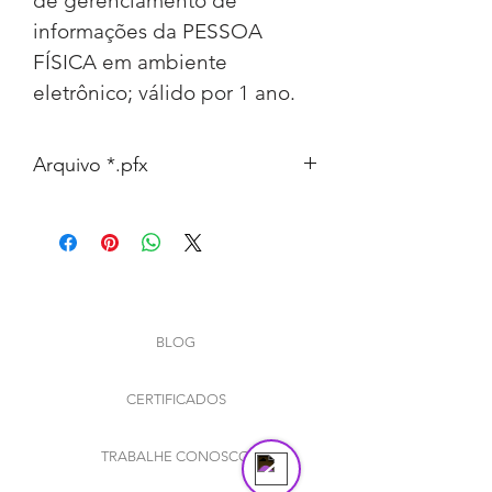
expired.
de gerenciamento de 
The trial's over, but the show must go
informações da PESSOA 
on! 🎬 Upgrade now to keep your web
FÍSICA em ambiente 
masterpiece in the spotlight.
eletrônico; válido por 1 ano.
Arquivo *.pfx
BLOG
Send us a message
Online
CERTIFICADOS
TRABALHE CONOSCO