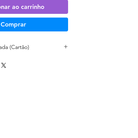
onar ao carrinho
Comprar
ada (Cartão)
Powered by
InnoTech Apps