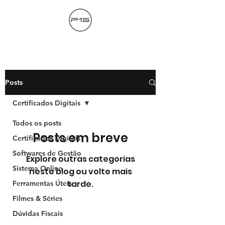
Posts
Certificados Digitais
Todos os posts
Posts em breve
Certificados Digitais
Softwares de Gestão
Explore outras categorias
Sistema Online
neste blog ou volte mais
tarde.
Ferramentas Úteis
Powered by
InnoTech Apps
Filmes & Séries
Dúvidas Fiscais