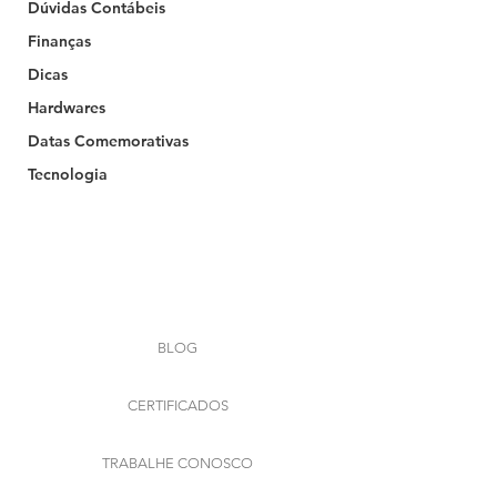
Dúvidas Contábeis
Finanças
Dicas
Hardwares
Datas Comemorativas
Tecnologia
Your 14 days trial has
expired.
The trial's over, but the show must go
on! 🎬 Upgrade now to keep your web
masterpiece in the spotlight.
BLOG
CERTIFICADOS
TRABALHE CONOSCO