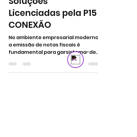
Sistema de Emissão
de Notas Fiscais:
Soluções
Send us a message
Online
Licenciadas pela P15
CONEXÃO
No ambiente empresarial moderno,
a emissão de notas fiscais é
fundamental para garsistema-de-
emissão-de-notas-fiscais-
soluções-licenciada...