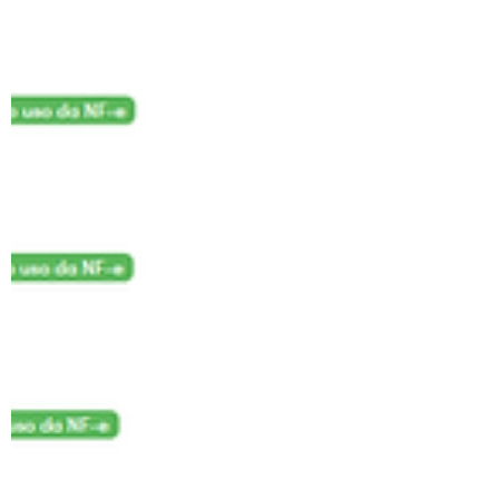
Your 14 days trial has
expired.
The trial's over, but the show must go
on! 🎬 Upgrade now to keep your web
masterpiece in the spotlight.