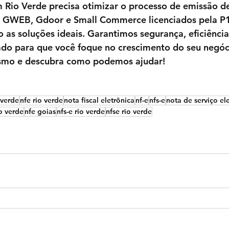
m 
Rio Verde 
precisa otimizar o processo de emissão de
 
GWEB
, 
Gdoor
 e 
Small Commerce
 licenciados pela 
P
o as soluções ideais. Garantimos segurança, eficiência
zado para que você foque no crescimento do seu negóc
smo e descubra como podemos ajudar!
 verde
nfe rio verde
nota fiscal eletrônica
nf-e
nfs-e
nota de serviço el
io verde
nfe goias
nfs-e rio verde
nfse rio verde