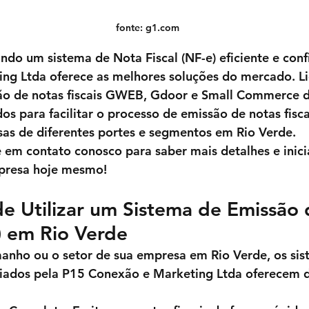
fonte: g1.com
ndo um sistema de Nota Fiscal (NF-e) eficiente e confi
ing Ltda
 oferece as melhores soluções do mercado. L
o de notas fiscais 
GWEB
, 
Gdoor
 e 
Small Commerce
 
os para facilitar o processo de emissão de notas fisca
sas de diferentes portes e segmentos em Rio Verde.
e em contato conosco para saber mais detalhes e inici
presa
hoje mesmo!
e Utilizar um Sistema de Emissão 
e) em Rio Verde
manho ou o setor de sua empresa em Rio Verde, os si
ciados pela 
P15 Conexão e Marketing Ltda
 oferecem d