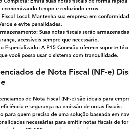
o Completa
: Emita suas notas fiscais de forma rápida 
 economizando tempo e reduzindo erros.
Fiscal Local
: Mantenha sua empresa em conformidade
Verde 
e evite penalidades.
Armazenamento
: Suas notas fiscais serão armazenadas
urança, acessíveis sempre que necessário.
co Especializado
: A 
P15 Conexão
 oferece suporte téc
que você possa usar o sistema com tranquilidade.
cenciados de Nota Fiscal (NF-e) Dis
de
cenciamos de Nota Fiscal (NF-e) são ideais para empr
ficiência e segurança na emissão de notas fiscais:
ito para quem precisa de uma solução baseada em na
onalidades necessárias para emitir notas fiscais de fo