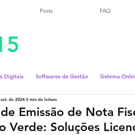
Posts
FAQ
15
s Digitais
Softwares de Gestão
Sistema Onli
 set. de 2024
3 min de leitura
lmes & Séries
Dúvidas Fiscais
Dúvidas Contáb
de Emissão de Nota Fisc
o Verde: Soluções Licen
Datas Comemorativas
Tecnologia