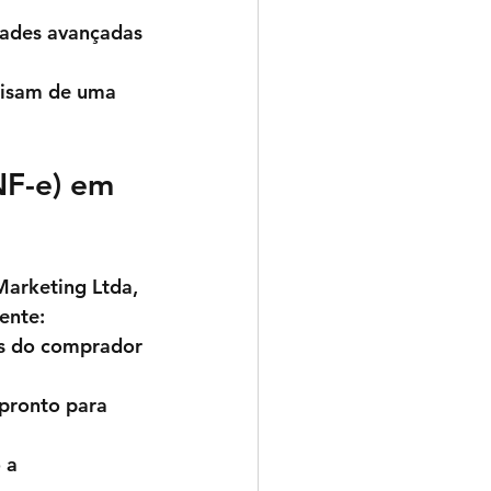
dades avançadas 
cisam de uma 
NF-e) em 
arketing Ltda
, 
ente:
os do comprador 
 pronto para 
 a 