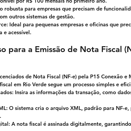
ponível por 
R$ 100 mensais no primeiro ano
.
ão robusta para empresas que precisam de funcionali
com outros sistemas de gestão.
rce
: Ideal para pequenas empresas e oficinas que pre
a e acessível.
so para a Emissão de Nota Fiscal (
cenciados de Nota Fiscal (NF-e) pela 
P15 Conexão e M
fiscal em 
Rio Verde 
segue um processo simples e efici
Dados
: Insira as informações da transação, como dad
XML
: O sistema cria o arquivo XML, padrão para NF-e,
.
ital
: A nota fiscal é assinada digitalmente, garantindo