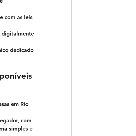
e 
 com as leis 
 digitalmente 
nico dedicado 
poníveis 
esas em 
Rio 
vegador, com 
rma simples e 