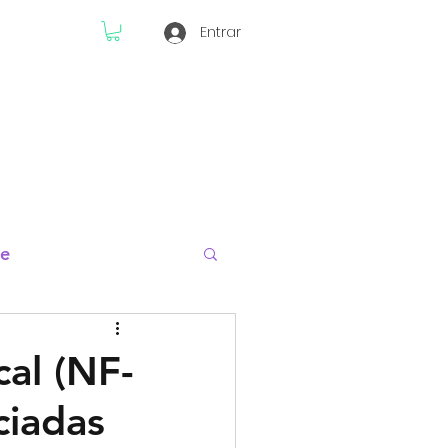
Entrar
ne
eis
Finanças
al (NF-
ciadas