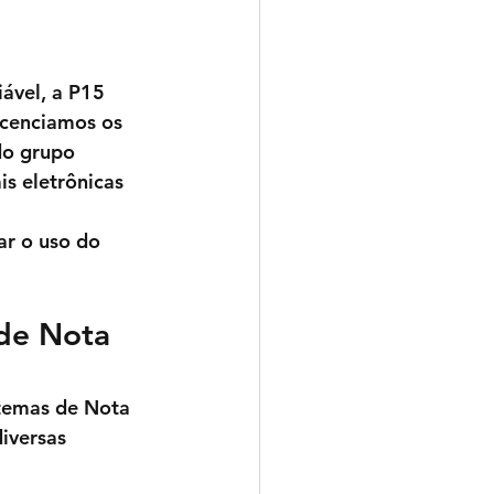
ável, a 
P15 
icenciamos os 
do grupo 
is eletrônicas 
ar o uso do 
de Nota 
stemas de Nota 
iversas 