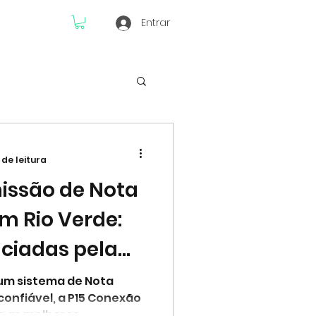
Entrar
s
Finanças
 de leitura
issão de Nota
em Rio Verde:
nciadas pela
 Marketing
um sistema de Nota
 confiável, a P15 Conexão
Ltda oferece as melhores...