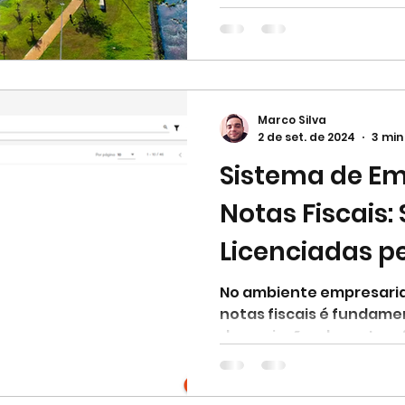
Marco Silva
2 de set. de 2024
3 min
Sistema de Em
Notas Fiscais:
Licenciadas pe
CONEXÃO
No ambiente empresaria
notas fiscais é fundame
de-emissão-de-notas-f
licenciada...