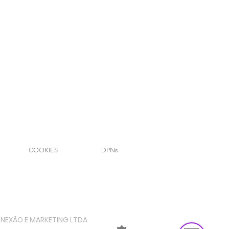
Powered by
InnoTech Apps
Your 14 days trial has expired.
The trial's over, but the show must go on! 🎬
Upgrade now to keep your web masterpiece in
the spotlight.
COOKIES
DPNs
Send us a message
Online
ONEXÃO E MARKETING LTDA