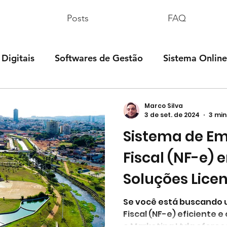
Posts
FAQ
 Digitais
Softwares de Gestão
Sistema Online
mes & Séries
Dúvidas Fiscais
Dúvidas Contábei
Marco Silva
3 de set. de 2024
3 min
Sistema de Em
atas Comemorativas
Tecnologia
Fiscal (NF-e) 
Soluções Lice
P15 Conexão e
Se você está buscando 
Fiscal (NF-e) eficiente e
Ltda
e Marketing 