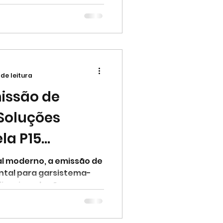
 de leitura
issão de
 Soluções
la P15
l moderno, a emissão de
ntal para garsistema-
iscais-soluções-