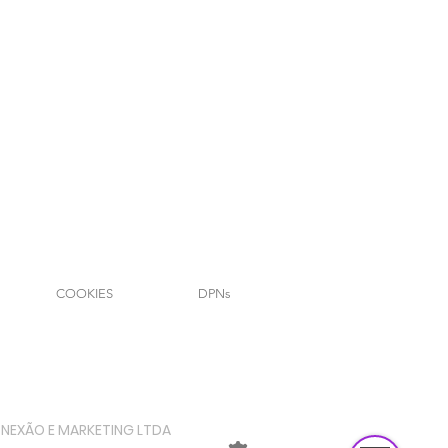
Powered by
InnoTech Apps
Your 14 days trial has expired.
The trial's over, but the show must go on! 🎬
Upgrade now to keep your web masterpiece in
the spotlight.
COOKIES
DPNs
Send us a message
Online
ONEXÃO E MARKETING LTDA