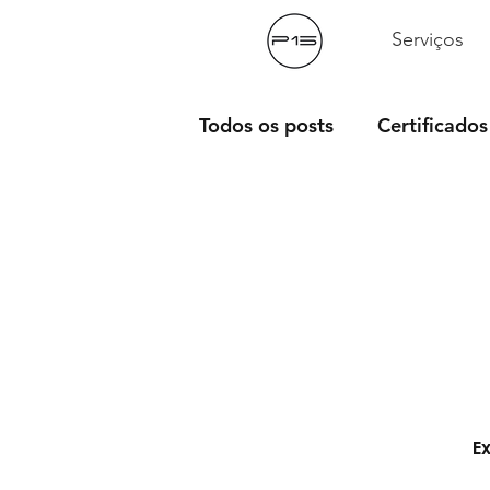
Serviços
Todos os posts
Certificados
Ferramentas Úteis
Fil
Dicas
Hardwares
D
E