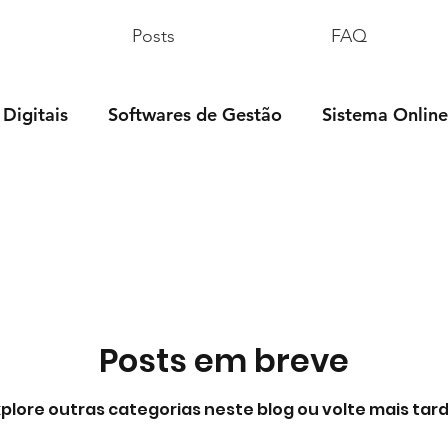
Posts
FAQ
 Digitais
Softwares de Gestão
Sistema Online
mes & Séries
Dúvidas Fiscais
Dúvidas Contábei
atas Comemorativas
Tecnologia
Posts em breve
xplore outras categorias neste blog ou volte mais tard