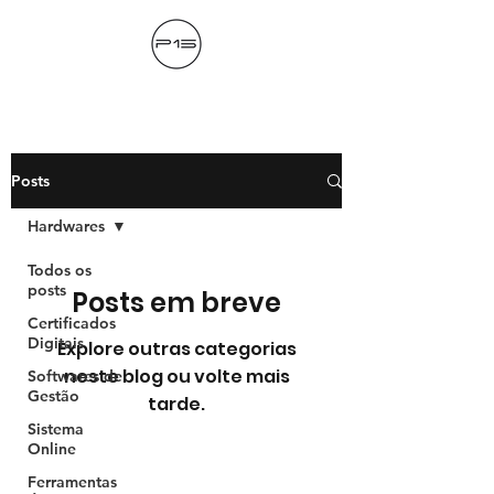
Posts
Hardwares
Todos os
posts
Posts em breve
Certificados
Digitais
Explore outras categorias
neste blog ou volte mais
Softwares de
Gestão
tarde.
Powered by
InnoTech Apps
Sistema
Online
Ferramentas