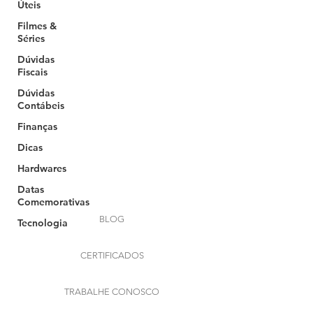
Úteis
Filmes &
Séries
Dúvidas
Fiscais
Dúvidas
Contábeis
Finanças
Your 14 days trial has
Dicas
expired.
Hardwares
The trial's over, but the show must go
on! 🎬 Upgrade now to keep your web
Datas
masterpiece in the spotlight.
Comemorativas
BLOG
Tecnologia
CERTIFICADOS
TRABALHE CONOSCO