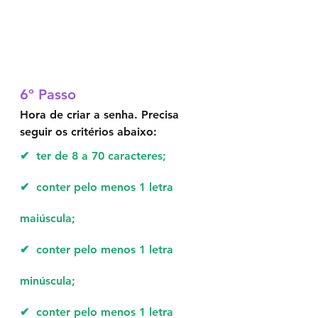
6º Passo	
Hora de criar a senha. Precisa 
seguir os critérios abaixo:
✔
  ter de 8 a 70 caracteres;
✔  
conter pelo menos 1 letra 
Powered by
InnoTech Apps
maiúscula;
✔  
conter pelo menos 1 letra 
minúscula;
✔  
conter pelo menos 1 letra 