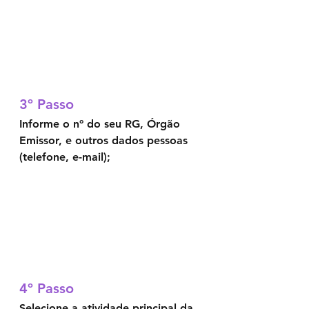
3º Passo	
Informe o nº do seu RG, Órgão 
Emissor, e outros dados pessoas 
(telefone, e-mail);
Your 14 days trial has
expired.
The trial's over, but the show must go
4º Passo	
on! 🎬 Upgrade now to keep your web
masterpiece in the spotlight.
Selecione a atividade principal da 