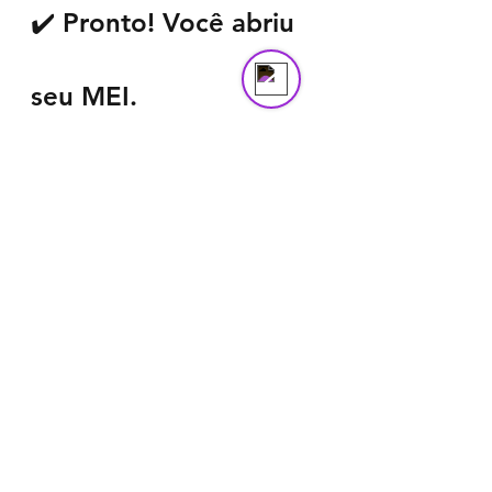
Online
✔️ Pronto! Você abriu 
seu MEI. 
_________________________________
_________________________________
_____
E agora? 
Já abriu seu MEI, mas 
precisa emitir uma NOTA 
FISCAL ELETRÔNICA? 
Conheça as opções: 