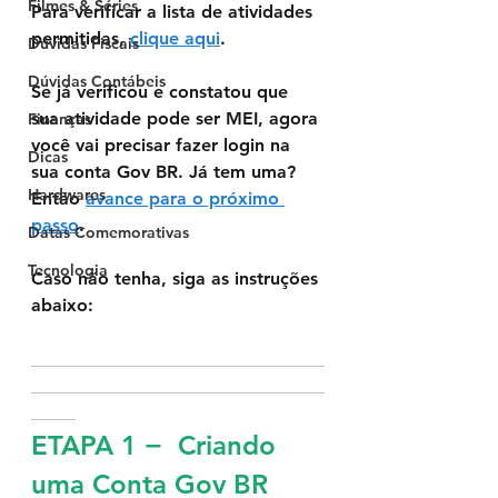
Filmes & Séries
Para verificar a lista de atividades 
permitidas, 
clique aqui
.
Dúvidas Fiscais
Dúvidas Contábeis
Se já verificou e constatou que 
sua atividade pode ser MEI, agora 
Finanças
você vai precisar fazer login na 
Dicas
sua conta Gov BR. Já tem uma? 
Hardwares
Então 
avance para o próximo 
passo
. 
Datas Comemorativas
Tecnologia
Caso não tenha, siga as instruções 
abaixo:
_________________________________
_________________________________
_____
ETAPA 1 −  Criando 
uma Conta Gov BR