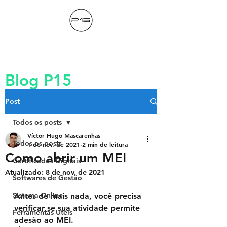
Blog P15
Post
Todos os posts
Víctor Hugo Mascarenhas
Todos os posts
1 de nov. de 2021
2 min de leitura
Como abrir um MEI
Certificados Digitais
Atualizado:
8 de nov. de 2021
Softwares de Gestão
Sistema Online
Antes de mais nada, você precisa 
verificar se sua atividade permite 
Ferramentas Úteis
adesão ao MEI. 