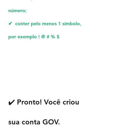
número;
✔  
conter pelo menos 1 símbolo, 
por exemplo ! @ # % $
✔️ Pronto! Você criou 
sua conta GOV. 